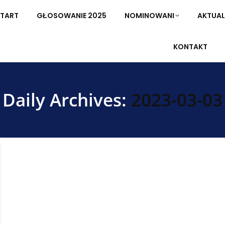
TART
START
GŁOSOWANIE 2025
GŁOSOWANIE 2025
NOMINOWANI
NOMINOWANI
AKTUAL
AKTUA
KONTAKT
KONTAKT
Daily Archives:
2023-03-03