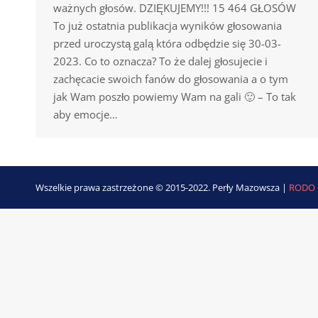
ważnych głosów. DZIĘKUJEMY!!! 15 464 GŁOSÓW
To już ostatnia publikacja wyników głosowania
przed uroczystą galą która odbędzie się 30-03-
2023. Co to oznacza? To że dalej głosujecie i
zachęcacie swoich fanów do głosowania a o tym
jak Wam poszło powiemy Wam na gali 🙂 – To tak
aby emocje…
Wszelkie prawa zastrzeżone © 2015-2022. Perły Mazowsza |
RODO