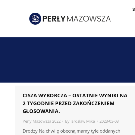
S
CISZA WYBORCZA – OSTATNIE WYNIKI NA
2 TYGODNIE PRZED ZAKOŃCZENIEM
GŁOSOWANIA.
Perły Mazowsza 2022
By
Jarosław Mika
2023-03-03
Drodzy Na chwilę obecną mamy tyle oddanych