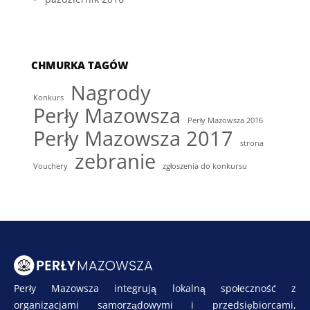
CHMURKA TAGÓW
Nagrody
Konkurs
Perły Mazowsza
Perły Mazowsza 2016
Perły Mazowsza 2017
strona
zebranie
Vouchery
zgłoszenia do konkursu
Perły Mazowsza integrują lokalną społeczność z
organizacjami samorządowymi i przedsiębiorcami,