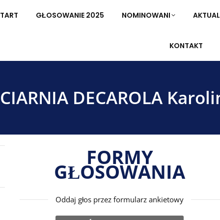
TART
START
GŁOSOWANIE 2025
GŁOSOWANIE 2025
NOMINOWANI
NOMINOWANI
AKTUAL
AKTUA
KONTAKT
KONTAKT
CIARNIA DECAROLA Karoli
FORMY
GŁOSOWANIA
Oddaj głos przez formularz ankietowy