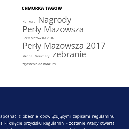
CHMURKA TAGÓW
Nagrody
Konkurs
Perły Mazowsza
Perły Mazowsza 2016
Perły Mazowsza 2017
zebranie
strona
Vouchery
zgłoszenia do konkursu
apoznać z obecnie obowiązującymi zapisami regulaminu
 kliknięcie przycisku Regulamin – zostanie wtedy otwarta