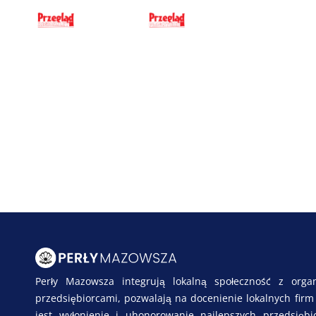
Perły Mazowsza integrują lokalną społeczność z orga
przedsiębiorcami, pozwalają na docenienie lokalnych fir
jest wyłonienie i uhonorowanie najlepszych przedsiębi