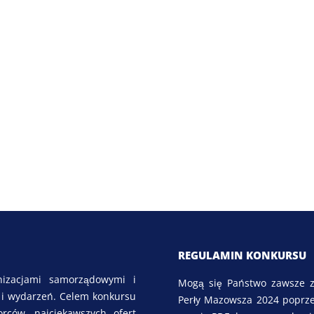
REGULAMIN KONKURSU
nizacjami samorządowymi i
Mogą się Państwo zawsze z
m i wydarzeń. Celem konkursu
Perły Mazowsza 2024 poprzez
orców, najciekawszych ofert