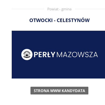
Powiat - gmina
OTWOCKI - CELESTYNÓW
STRONA WWW KANDYDATA