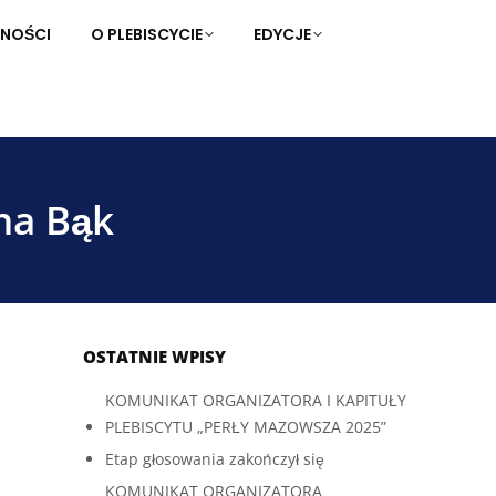
NOŚCI
LNOŚCI
O PLEBISCYCIE
O PLEBISCYCIE
EDYCJE
EDYCJE
na Bąk
OSTATNIE WPISY
KOMUNIKAT ORGANIZATORA I KAPITUŁY
PLEBISCYTU „PERŁY MAZOWSZA 2025”
Etap głosowania zakończył się
KOMUNIKAT ORGANIZATORA