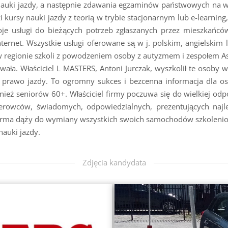
nauki jazdy, a następnie zdawania egzaminów państwowych na w
i kursy nauki jazdy z teorią w trybie stacjonarnym lub e-learnin
oje usługi do bieżących potrzeb zgłaszanych przez mieszkańc
ternet. Wszystkie usługi oferowane są w j. polskim, angielskim 
egionie szkoli z powodzeniem osoby z autyzmem i zespołem Asper
wała. Właściciel L MASTERS, Antoni Jurczak, wyszkolił te osoby w
 prawo jazdy. To ogromny sukces i bezcenna informacja dla o
ież seniorów 60+. Właściciel firmy poczuwa się do wielkiej odpow
kierowców, świadomych, odpowiedzialnych, prezentujących najl
irma dąży do wymiany wszystkich swoich samochodów szkoleniow
nauki jazdy.
Zdjęcia kandydata