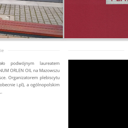
ie
ało podwójnym laureatem
ATINUM ORLEN OIL na Mazowszu
ce. Organizatorem plebiscytu
obecnie i.pl), a ogólnopolskim
L.