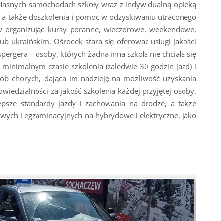
łasnych samochodach szkoły wraz z indywidualną opieką
g, a także doszkolenia i pomoc w odzyskiwaniu utraconego
ów organizując kursy poranne, wieczorowe, weekendowe,
lub ukraińskim. Ośrodek stara się oferować usługi jakości
gera – osoby, których żadna inna szkoła nie chciała się
 minimalnym czasie szkolenia (zaledwie 30 godzin jazd) i
sób chorych, dająca im nadzieję na możliwość uzyskania
iedzialności za jakość szkolenia każdej przyjętej osoby.
epsze standardy jazdy i zachowania na drodze, a także
ych i egzaminacyjnych na hybrydowe i elektryczne, jako