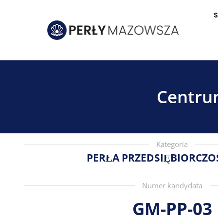
S
Centru
Kategoria
PERŁA PRZEDSIĘBIORCZOŚ
Numer kandydata
GM-PP-03