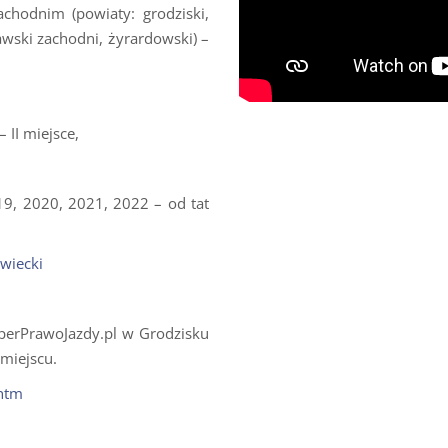
hodnim (powiaty: grodziski,
awski zachodni, żyrardowski) –
II miejsce,
19, 2020, 2021, 2022 – od tat
wiecki
uperPrawoJazdy.pl w Grodzisku
miejscu.
.htm