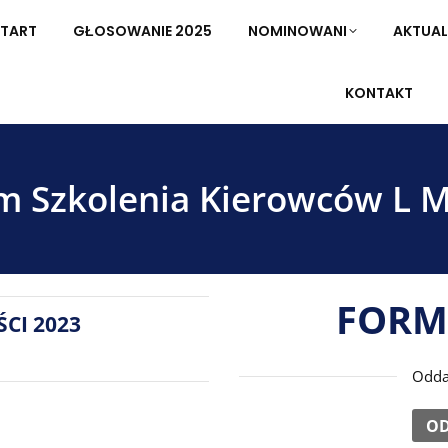
TART
START
GŁOSOWANIE 2025
GŁOSOWANIE 2025
NOMINOWANI
NOMINOWANI
AKTUAL
AKTUA
KONTAKT
KONTAKT
m Szkolenia Kierowców L 
FORM
CI 2023
Odda
OD