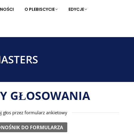
NOŚCI
LNOŚCI
O PLEBISCYCIE
O PLEBISCYCIE
EDYCJE
EDYCJE
MASTERS
Y GŁOSOWANIA
j głos przez formularz ankietowy
NOŚNIK DO FORMULARZA