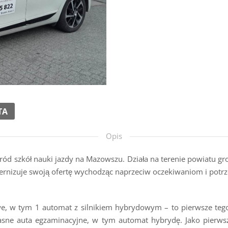
TA
Opis
d szkół nauki jazdy na Mazowszu. Działa na terenie powiatu gr
ernizuje swoją ofertę wychodząc naprzeciw oczekiwaniom i pot
, w tym 1 automat z silnikiem hybrydowym – to pierwsze tego
łasne auta egzaminacyjne, w tym automat hybrydę. Jako pierws