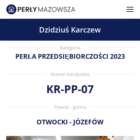
Dzidziuś Karczew
Kategoria
PERŁA PRZEDSIĘBIORCZOŚCI 2023
Numer kandydata
KR-PP-07
Powiat - gmina
OTWOCKI - JÓZEFÓW