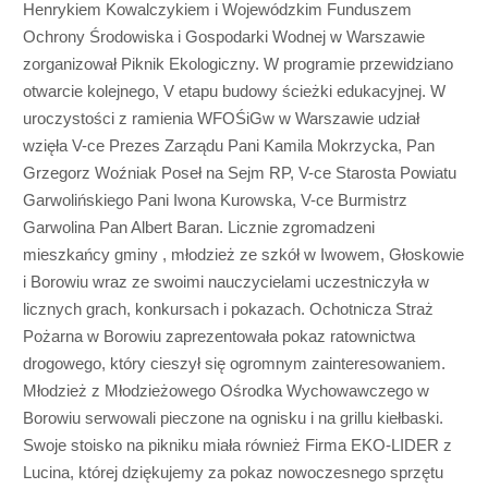
Henrykiem Kowalczykiem i Wojewódzkim Funduszem
Ochrony Środowiska i Gospodarki Wodnej w Warszawie
zorganizował Piknik Ekologiczny. W programie przewidziano
otwarcie kolejnego, V etapu budowy ścieżki edukacyjnej. W
uroczystości z ramienia WFOŚiGw w Warszawie udział
wzięła V-ce Prezes Zarządu Pani Kamila Mokrzycka, Pan
Grzegorz Woźniak Poseł na Sejm RP, V-ce Starosta Powiatu
Garwolińskiego Pani Iwona Kurowska, V-ce Burmistrz
Garwolina Pan Albert Baran. Licznie zgromadzeni
mieszkańcy gminy , młodzież ze szkół w Iwowem, Głoskowie
i Borowiu wraz ze swoimi nauczycielami uczestniczyła w
licznych grach, konkursach i pokazach. Ochotnicza Straż
Pożarna w Borowiu zaprezentowała pokaz ratownictwa
drogowego, który cieszył się ogromnym zainteresowaniem.
Młodzież z Młodzieżowego Ośrodka Wychowawczego w
Borowiu serwowali pieczone na ognisku i na grillu kiełbaski.
Swoje stoisko na pikniku miała również Firma EKO-LIDER z
Lucina, której dziękujemy za pokaz nowoczesnego sprzętu