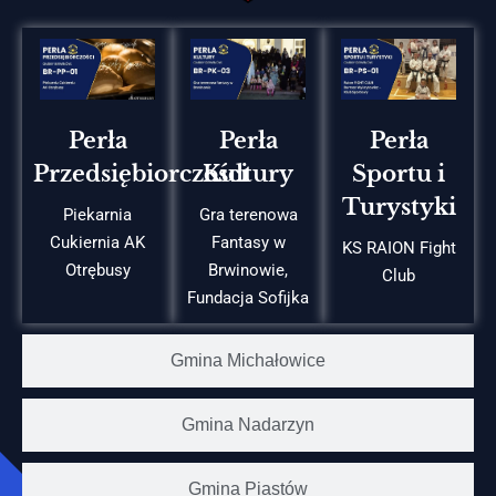
Perła
Perła
Perła
Przedsiębiorczości
Kultury
Sportu i
Turystyki
Piekarnia
Gra terenowa
Cukiernia AK
Fantasy w
KS RAION Fight
Otrębusy
Brwinowie,
Club
Fundacja Sofijka
Gmina Michałowice
Gmina Nadarzyn
Gmina Piastów