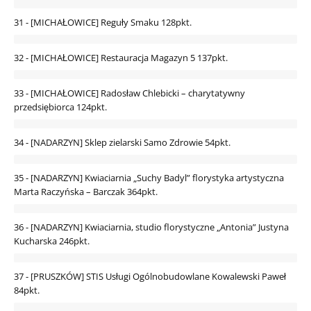
31 - [MICHAŁOWICE] Reguły Smaku
128pkt.
32 - [MICHAŁOWICE] Restauracja Magazyn 5
137pkt.
33 - [MICHAŁOWICE] Radosław Chlebicki – charytatywny
przedsiębiorca
124pkt.
34 - [NADARZYN] Sklep zielarski Samo Zdrowie
54pkt.
35 - [NADARZYN] Kwiaciarnia „Suchy Badyl” florystyka artystyczna
Marta Raczyńska – Barczak
364pkt.
36 - [NADARZYN] Kwiaciarnia, studio florystyczne „Antonia” Justyna
Kucharska
246pkt.
37 - [PRUSZKÓW] STIS Usługi Ogólnobudowlane Kowalewski Paweł
84pkt.