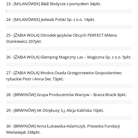
23 - [MILANÓWEK] B&B Słodycze z pomysłem
34pkt.
24 - [MILANÓWEK] Jedwab Polski Sp. z o.o.
14pkt.
25 - [ŻABIA WOLA] Ośrodek Języków Obcych PERFECT Milena
Stankiewicz
207pkt.
26 - [ŻABIA WOLA] Glamping Magiczny Las – Magiczna Sp. z o.o.
5pkt.
27 - [ŻABIA WOLA] Wodna Osada Grzegorzewice Gospodarstwo
rybackie Piotr i Anna Dec
73pkt.
28 - [BRWINÓW] Grupa Producentów Warzyw – Bracia Bracik
8pkt.
29 - [BRWINÓW] AK Otrębusy S.j. Alicja Kalińska
10pkt.
30 - [BRWINÓW] Anna Łukawska-Adamczyk, Prezeska Fundacji
Wieświejak
338pkt.