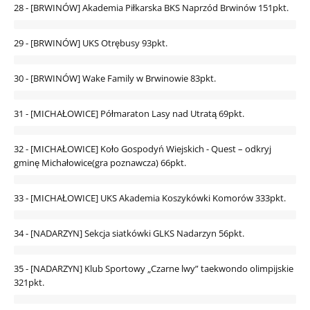
28 - [BRWINÓW] Akademia Piłkarska BKS Naprzód Brwinów
151pkt.
29 - [BRWINÓW] UKS Otrębusy
93pkt.
30 - [BRWINÓW] Wake Family w Brwinowie
83pkt.
31 - [MICHAŁOWICE] Półmaraton Lasy nad Utratą
69pkt.
32 - [MICHAŁOWICE] Koło Gospodyń Wiejskich - Quest – odkryj
gminę Michałowice(gra poznawcza)
66pkt.
33 - [MICHAŁOWICE] UKS Akademia Koszykówki Komorów
333pkt.
34 - [NADARZYN] Sekcja siatkówki GLKS Nadarzyn
56pkt.
35 - [NADARZYN] Klub Sportowy „Czarne lwy” taekwondo olimpijskie
321pkt.