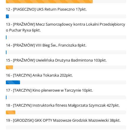
12 - [PIASECZNO] UKS Return Piaseczno
17pkt.
13 - [PRAŻMÓW] Mecz Samorządowcy kontra Lokalni Przedsiębiorcy
o Puchar Ryxa
6pkt.
14 - [PRAŻMÓW] VIII Bieg Św., Franciszka
8pkt.
15 - [PRAŻMÓW] Uwielińska Drużyna Badmintona
103pkt.
16 - [TARCZYN] Anika Tokarska
202pkt.
17 - [TARCZYN] Kino plenerowe w Tarczynie
10pkt.
18 - [TARCZYN] Instruktorka fitness Małgorzata Szymczak
427pkt.
19 - [GRODZISK] GKK OPTY Mazowsze Grodzisk Mazowiecki
38pkt.