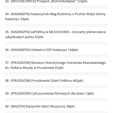
33 - [MICHAŁOWICE] Przejazd „Motomikołajów”
122pkt.
34 - [NADARZYN] Nadarzyński Bieg Rodzinny o Puchar Wójta Gminy
Nadarzyn
33pkt.
35 - [NADARZYN] zaPARKuj w MŁOCHOWIE – koncerty plenerowe w
zabytkowym parku
67pkt.
36 - [NADARZYN] Orkiestra OSP Nadarzyn
134pkt.
37 - [PRUSZKÓW] Muzeum Starożytnego Hutnictwa Mazowieckiego
im. Stefana Woydy w Pruszkowie
61pkt.
38 - [PRUSZKÓW] Pruszkowski Dzień Folkloru
462pkt.
39 - [PRUSZKÓW] Cykl poranków filmowych dla dzieci
13pkt.
40 - [RASZYN] Raszyński Salon Muzyczny
34pkt.