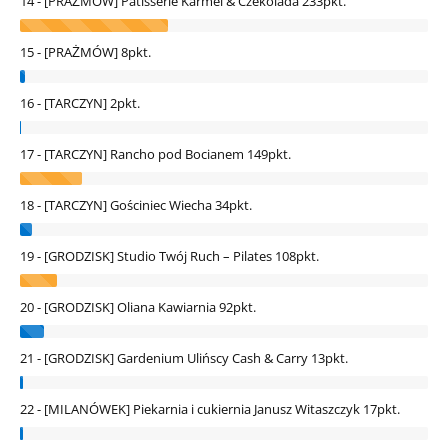
14 - [PRAŻMÓW] Patisserie Karmel & Czekolada
233pkt.
15 - [PRAŻMÓW]
8pkt.
16 - [TARCZYN]
2pkt.
17 - [TARCZYN] Rancho pod Bocianem
149pkt.
18 - [TARCZYN] Gościniec Wiecha
34pkt.
19 - [GRODZISK] Studio Twój Ruch – Pilates
108pkt.
20 - [GRODZISK] Oliana Kawiarnia
92pkt.
21 - [GRODZISK] Gardenium Ulińscy Cash & Carry
13pkt.
22 - [MILANÓWEK] Piekarnia i cukiernia Janusz Witaszczyk
17pkt.