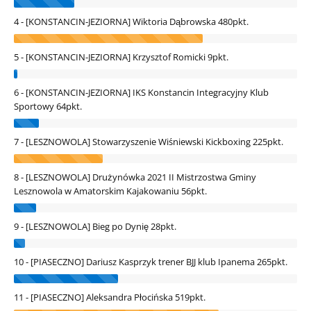
4 - [KONSTANCIN-JEZIORNA] Wiktoria Dąbrowska
480pkt.
5 - [KONSTANCIN-JEZIORNA] Krzysztof Romicki
9pkt.
6 - [KONSTANCIN-JEZIORNA] IKS Konstancin Integracyjny Klub
Sportowy
64pkt.
7 - [LESZNOWOLA] Stowarzyszenie Wiśniewski Kickboxing
225pkt.
8 - [LESZNOWOLA] Drużynówka 2021 II Mistrzostwa Gminy
Lesznowola w Amatorskim Kajakowaniu
56pkt.
9 - [LESZNOWOLA] Bieg po Dynię
28pkt.
10 - [PIASECZNO] Dariusz Kasprzyk trener BJJ klub Ipanema
265pkt.
11 - [PIASECZNO] Aleksandra Płocińska
519pkt.