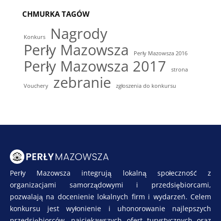
CHMURKA TAGÓW
Nagrody
Konkurs
Perły Mazowsza
Perły Mazowsza 2016
Perły Mazowsza 2017
strona
zebranie
Vouchery
zgłoszenia do konkursu
Perły Mazowsza integrują lokalną społeczność z
organizacjami samorządowymi i przedsiębiorcami,
pozwalają na docenienie lokalnych firm i wydarzeń. Celem
konkursu jest wyłonienie i uhonorowanie najlepszych
przedsiębiorców, najciekawszych ofert turystycznych oraz