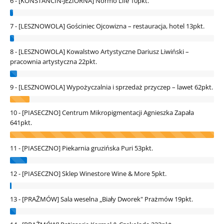
6 - [KONSTANCIN-JEZIORNA] Normo Life
10pkt.
7 - [LESZNOWOLA] Gościniec Ojcowizna – restauracja, hotel
13pkt.
8 - [LESZNOWOLA] Kowalstwo Artystyczne Dariusz Liwiński –
pracownia artystyczna
22pkt.
9 - [LESZNOWOLA] Wypożyczalnia i sprzedaż przyczep – lawet
62pkt.
10 - [PIASECZNO] Centrum Mikropigmentacji Agnieszka Zapała
641pkt.
11 - [PIASECZNO] Piekarnia gruzińska Puri
53pkt.
12 - [PIASECZNO] Sklep Winestore Wine & More
5pkt.
13 - [PRAŻMÓW] Sala weselna „Biały Dworek" Prażmów
19pkt.