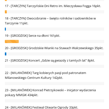
17 - [TARCZYN] Tarczyńskie Dni Retro im. Mieczysława Fogga
16pkt.
18 - [TARCZYN] Owocobranie – święto rolników i sadowników w
Tarczynie
11pkt.
19 - [GRODZISK] Serce na dłoni
161pkt.
20 - [GRODZISK] Grodziskie Wianki na Stawach Walczewskiego
35pkt.
21 - [GRODZISK] Koncert „Gdzie są gwiazdy z tamtych lat”
8pkt.
22 - [MILANÓWEK] Targ kobiecych pasji pod patronatem
Milanowskiego Centrum Kultury
142pkt.
23 - [MILANÓWEK] Konrad Pietrzykowski – inicjator wydarzenia
pokazy MMGiK
434pkt.
24 - [MILANÓWEK] Festiwal Otwarte Ogrody
33pkt.