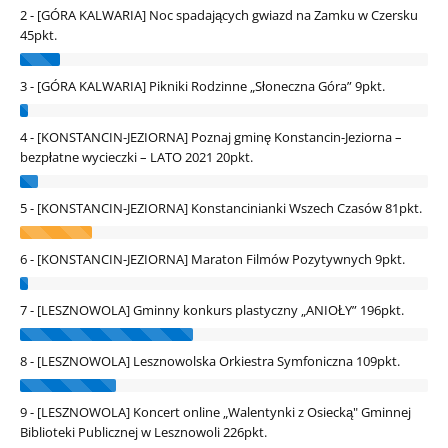
2 - [GÓRA KALWARIA] Noc spadających gwiazd na Zamku w Czersku
45pkt.
3 - [GÓRA KALWARIA] Pikniki Rodzinne „Słoneczna Góra”
9pkt.
4 - [KONSTANCIN-JEZIORNA] Poznaj gminę Konstancin-Jeziorna –
bezpłatne wycieczki – LATO 2021
20pkt.
5 - [KONSTANCIN-JEZIORNA] Konstancinianki Wszech Czasów
81pkt.
6 - [KONSTANCIN-JEZIORNA] Maraton Filmów Pozytywnych
9pkt.
7 - [LESZNOWOLA] Gminny konkurs plastyczny „ANIOŁY”
196pkt.
8 - [LESZNOWOLA] Lesznowolska Orkiestra Symfoniczna
109pkt.
9 - [LESZNOWOLA] Koncert online „Walentynki z Osiecką" Gminnej
Biblioteki Publicznej w Lesznowoli
226pkt.